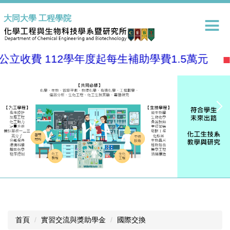
跳
大同大學 工程學院
到
主
要
內
立收費 112學年度起每生補助學費1.5萬元
容
區
首頁
實習交流與獎助學金
國際交換