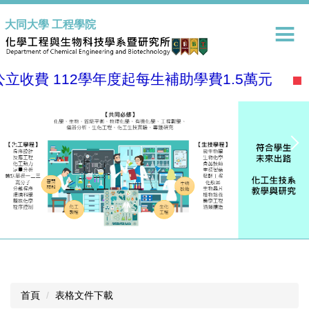
跳
大同大學 工程學院
到
主
要
內
收費 112學年度起每生補助學費1.5萬元
容
區
首頁
表格文件下載