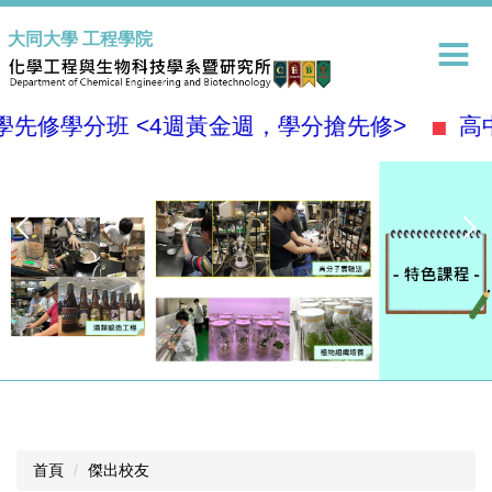
跳
大同大學 工程學院
到
主
要
內
分班 <4週黃金週，學分搶先修>
高中生請點
容
區
首頁
傑出校友